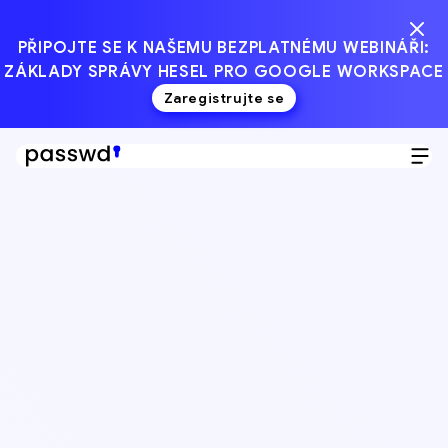
PŘIPOJTE SE K NAŠEMU BEZPLATNÉMU WEBINÁŘI:
ZÁKLADY SPRÁVY HESEL PRO GOOGLE WORKSPACE
Zaregistrujte se