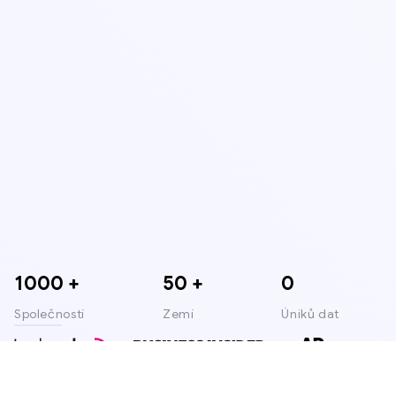
1000 +
50 +
0
Společností
Zemí
Úniků dat
Zmínky v médiích