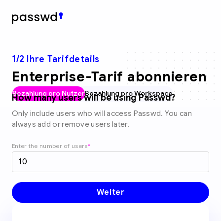
1
/2
Ihre Tarifdetails
Enterprise-Tarif abonnieren
Bezahlung pro Nutzer
Bezahlung pro Workspace
How many users will be using Passwd?
Only include users who will access Passwd. You can
always add or remove users later.
Enter the number of users
*
Weiter