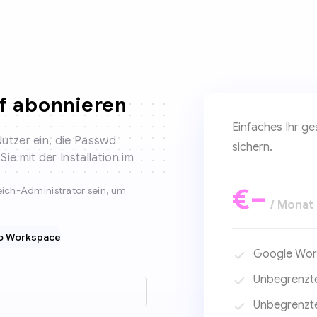
if abonnieren
Einfaches Ihr g
Nutzer ein, die Passwd
sichern.
e mit der Installation im
€–
eich-Administrator sein, um
/ Monat
ro Workspace
Google Work
Unbegrenzte
Unbegrenzt